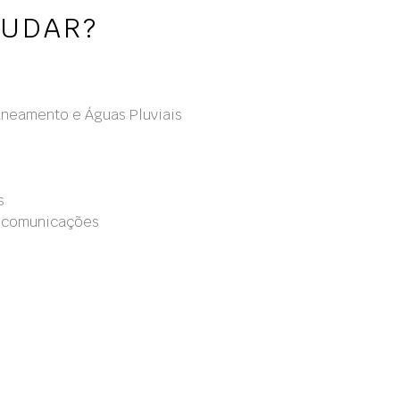
JUDAR?
neamento e Águas Pluviais
s
lecomunicações